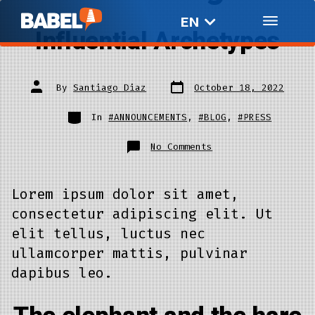
EN
ES
Influential Archetypes
By
Santiago Diaz
October 18, 2022
In
#ANNOUNCEMENTS
,
#BLOG
,
#PRESS
No Comments
Lorem ipsum dolor sit amet,
consectetur adipiscing elit. Ut
elit tellus, luctus nec
ullamcorper mattis, pulvinar
dapibus leo.