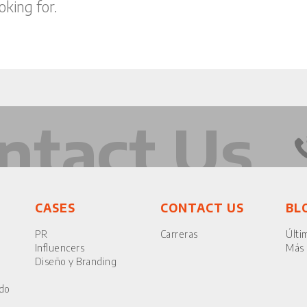
oking for.
ntact Us
CASES
CONTACT US
BL
PR
Carreras
Últi
Influencers
Más 
Diseño y Branding
ido